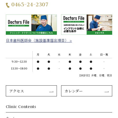
0465-24-2307
日本歯科医師会（施設基準届出項目） >
月
火
水
木
金
土
日・祝
9:30〜12:30
●
●
-
●
●
●
-
13:30～18:00
●
●
-
●
●
●
-
【休診日】水曜、日曜、祝日
アクセス
カレンダー
Clinic Contents
ホーム