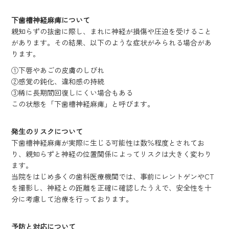
下歯槽神経麻痺について
親知らずの抜歯に際し、まれに神経が損傷や圧迫を受けること
があります。その結果、以下のような症状がみられる場合があ
ります。
①下唇やあごの皮膚のしびれ
②感覚の鈍化、違和感の持続
③稀に長期間回復しにくい場合もある
この状態を「下歯槽神経麻痺」と呼びます。
発生のリスクについて
下歯槽神経麻痺が実際に生じる可能性は数％程度とされてお
り、親知らずと神経の位置関係によってリスクは大きく変わり
ます。
当院をはじめ多くの歯科医療機関では、事前にレントゲンやCT
を撮影し、神経との距離を正確に確認したうえで、安全性を十
分に考慮して治療を行っております。
予防と対応について