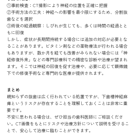
①事前検査：CT撮影により神経の位置を正確に把握
②手術方法の工夫：神経への影響を最小限にするため、分割抜
歯などを選択
③術後の経過観察：しびれが生じても、多くは時間の経過とと
もに回復
しかし、症状が長期間持続する場合には追加の対応が必要とな
ることがあります。ビタミン剤などの薬物療法が行われる場合
もありますが、数か月を経ても改善がみられない場合には「神
経修復外来」などの専門診療科での精密な診断や治療が望まれ
ます。そこでは神経の回復を促す治療や、必要に応じて顕微鏡
下での修復手術など専門的な医療が提供されます。
まとめ
親知らずの抜歯は広く行われている処置ですが、下歯槽神経麻
痺というリスクが存在することを理解しておくことは非常に重
要です。
不安に思われる場合は、ぜひ担当の歯科医師にご相談くださ
い。CT画像をもとにリスクや治療方針について説明を受けるこ
とで、安心して治療に臨むことができます。