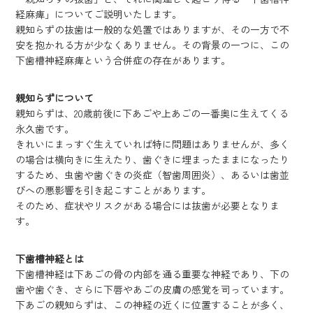
経麻痺」についてご説明いたします。
親知らずの抜歯は一般的な処置ではありますが、その一方で不
安を抱かれる方が少なくありません。その背景の一つに、この
下歯槽神経麻痺という合併症の存在があります。
親知らずについて
親知らずは、20歳前後に下あごや上あごの一番奥に生えてくる
永久歯です。
きれいにまっすぐ生えていれば特に問題はありませんが、多く
の場合は横向きに生えたり、歯ぐきに埋まったままになったり
するため、虫歯や歯ぐきの炎症（智歯周囲炎）、あるいは歯並
びへの悪影響を引き起こすことがあります。
そのため、症状やリスクがある場合には抜歯が必要となりま
す。
下歯槽神経とは
下歯槽神経は下あごの骨の内部を通る重要な神経であり、下の
歯や歯ぐき、さらに下唇やあごの皮膚の感覚を司っています。
下あごの親知らずは、この神経の近くに位置することが多く、