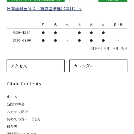
日本歯科医師会（施設基準届出項目） >
月
火
水
木
金
土
日・祝
9:30〜12:30
●
●
-
●
●
●
-
13:30～18:00
●
●
-
●
●
●
-
【休診日】水曜、日曜、祝日
アクセス
カレンダー
Clinic Contents
ホーム
当院の特長
スタッフ紹介
初めての方へ・Q&A
料金表
医院紹介/アクセス