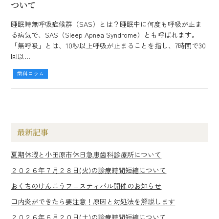
ついて
睡眠時無呼吸症候群（SAS）とは？睡眠中に何度も呼吸が止ま
る病気で、SAS（Sleep Apnea Syndrome）とも呼ばれます。
「無呼吸」とは、10秒以上呼吸が止まることを指し、7時間で30
回以...
歯科コラム
最新記事
夏期休暇と小田原市休日急患歯科診療所について
２０２６年７月２８日(火)の診療時間短縮について
おくちのけんこうフェスティバル開催のお知らせ
口内炎ができたら要注意！原因と対処法を解説します
２０２６年６月２０日(土)の診療時間短縮について