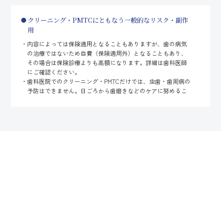
クリーニング・PMTCにともなう一般的なリスク・副作
用
内容によっては保険適用となることもありますが、歯の病気
の治療ではないため自費（保険適用外）となることもあり、
その場合は保険診療よりも高額になります。詳細は歯科医師
にご確認ください。
歯科医院でのクリーニング・PMTCだけでは、虫歯・歯周病の
予防はできません。日ごろから歯磨きなどのケアに努めるこ
とで、予防効果を上げられます。
歯肉の腫れや歯肉炎のある方は、器具が当たることにより痛
みや出血をともなうことがあります。
歯と歯肉の境目への歯石の付着が多い方は、歯石除去後、歯
肉から出血が見られることがあります。多くの場合、クリー
ニング後しばらくすると出血は治まり、1～2日で歯肉は治癒し
ます。
着色汚れや歯垢・歯石はクリーニング・PMTCで除去できます
が、効果は永続的ではありません。いずれも再付着するもの
なので、定期的に受診して処置を受けることが大切です。
スケーリング／ルートプレーニングにともなう一般的な
リスク・副作用