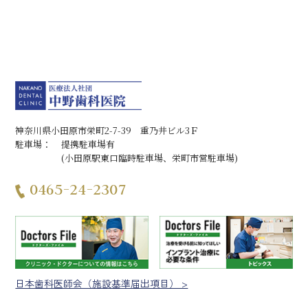
基本的には保険での診療となりますが、治療内容によっては
自費（保険適用外）となることもあり、保険診療よりも高額
になります。
ルートプレーニングは、歯肉の中に器具を入れるため通常の
歯石除去よりも痛みを感じることがあります。
歯のすき間に付着していた歯石が除去されることで、歯のす
き間が目立つことがあります。
処置後、歯肉から出血することがありますが、時間の経過と
ともに治癒します。
処置後1～2日、何もしなくても痛みが出ることがあります。ま
神奈川県小田原市栄町2-7-39 重乃井ビル3Ｆ
た噛んだときや歯を磨くときも痛みが出ることがあります
駐車場：
提携駐車場有
が、時間の経過とともに治癒します。
(小田原駅東口臨時駐車場、栄町市営駐車場)
処置後、しばらく知覚過敏の症状が出ることがありますが、
時間の経過とともに治癒します。
0465-24-2307
処置後、歯肉の退縮を引き起こすことがあります。
フッ素塗布にともなう一般的なリスク・副作用
保険診療となるのは、基本的には13歳未満で、虫歯予防の指
導を継続的に受けているにもかかわらず虫歯の多い子どもに
限られます。健康な歯に対する虫歯予防目的で行なう場合は
自費診療（保険適用外）となります。詳細は歯科医師にご確
日本歯科医師会（施設基準届出項目） >
認ください。
補助的な予防ケアとなり、虫歯にならないわけではありませ