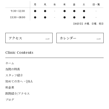
ん。あくまでもきちんと歯磨きをしていることが大切です。
月
火
水
木
金
土
日・祝
効果が永続的ではないので、年に数回フッ素を塗布してもら
う必要があります。
9:30〜12:30
●
●
-
●
●
●
-
フッ素塗布を必要以上に繰り返したり、歯科医院でのフッ素
13:30～18:00
●
●
-
●
●
●
-
塗布のほかにフッ素配合の歯磨き剤などを多用すると、フッ
素の過剰摂取になる可能性があります。
【休診日】水曜、日曜、祝日
シーラントにともなう一般的なリスク・副作用
アクセス
カレンダー
保険診療となるのは、基本的には6～12歳の子どもで、初期の
虫歯があると診断された乳歯か、生えたての永久歯に限りま
す。13歳以上の子どもや、健康な歯に対する虫歯予防目的で
Clinic Contents
行なう場合は自費診療（保険適用外）となります。詳細は歯
科医師にご確認ください。
補助的な予防ケアとなり、虫歯にならないわけではありませ
ホーム
ん。あくまでもきちんと歯磨きをしていることが大切です。
当院の特長
処置後少しずつはがれてくるので、効果は永続的ではありま
スタッフ紹介
せん。はがれてきたら、再度処置してもらう必要がありま
す。
初めての方へ・Q&A
シーラントの下で虫歯が進行していることがあり、虫歯の発
料金表
見が遅れる可能性があるため、継続的な定期検診の受診が必
医院紹介/アクセス
要です。
ブログ
炭酸ガスレーザーを用いた治療にともなう一般的なリス
ク・副作用