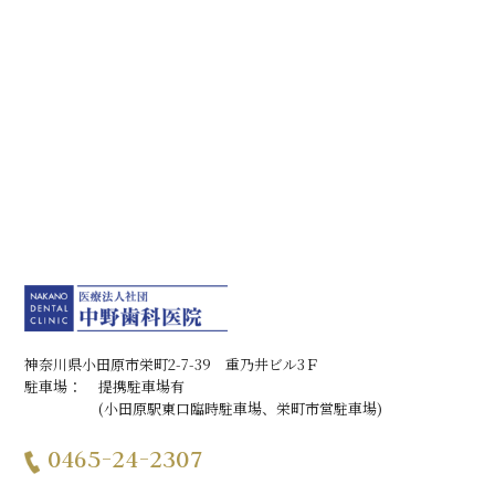
オフィスホワイトニングにともなう一般的なリスク・副
作用
審美性を重視するため自費（保険適用外）での診療となり、
保険診療よりも高額になります。
薬剤のおもな成分、過酸化水素には歯の表面の保護膜を溶か
す作用があります。保護膜が元に戻るまでの24～48時間程度
は、歯の表面が荒れやすくなります。
薬剤が歯の神経に刺激を与えるため、知覚過敏・疼痛・冷水
痛などの症状が生じることがあります。
即効性がありますが、1回の施術ではご希望の白さに仕上がら
ないことがあります。その場合は複数回通院いただく必要が
あります。
歯の厚さや薬剤の効果が現れにくい部分があることなどによ
り、白さにムラが出ることがあります。歯の形状には個人差
があるため、実際に施術をしないと結果はわかりかねます。
施術後は徐々に後戻りするので、1回の施術で白さが持続する
神奈川県小田原市栄町2-7-39 重乃井ビル3Ｆ
期間は、一般的に3～6ヵ月程度です。
駐車場：
提携駐車場有
施術後は、白さを維持するためのメンテナンスが必要になり
(小田原駅東口臨時駐車場、栄町市営駐車場)
ます。
炭酸ガスレーザーを用いた治療にともなう一般的なリス
0465-24-2307
ク・副作用