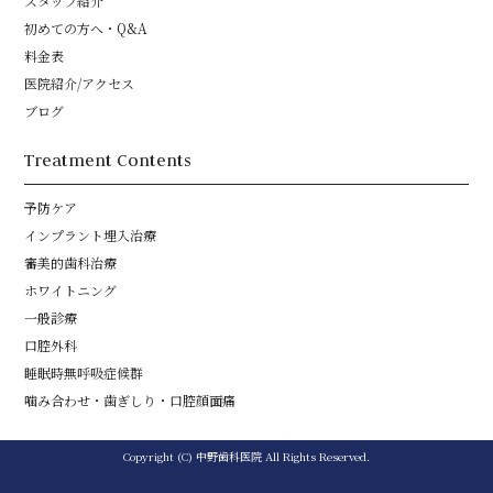
スタッフ紹介
度の喫煙者、動脈瘤、高頻度の不整脈などに該当する方は、
初めての方へ・Q&A
正しく測定できないことがあります。
料金表
医師から出血傾向や過凝固状態を指摘されている方は、点状
の出血や血栓による循環障害を生じることがあります。
医院紹介/アクセス
ブログ
Treatment Contents
予防ケア
インプラント埋入治療
審美的歯科治療
ホワイトニング
一般診療
口腔外科
睡眠時無呼吸症候群
噛み合わせ・歯ぎしり・口腔顔面痛
Copyright (C) 中野歯科医院 All Rights Reserved.