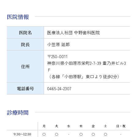
医院情報
医院名
医療法人社団 中野歯科医院
院長
小笠原 延郎
〒250-0011
神奈川県小田原市栄町2-7-39 重乃井ビル3
住所
Ｆ
（各線「小田原駅」東口より徒歩2分）
電話番号
0465-24-2307
診療時間
月
火
水
木
金
土
日・祝
9:30～12:30
○
○
-
○
○
○
-