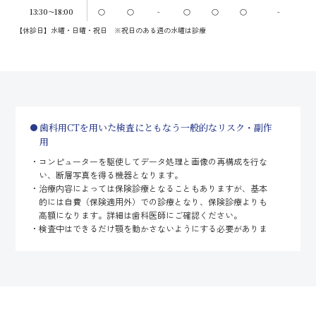
13:30～18:00
○
○
-
○
○
○
-
【休診日】水曜・日曜・祝日 ※祝日のある週の水曜は診療
歯科用CTを用いた検査にともなう一般的なリスク・副作
用
コンピューターを駆使してデータ処理と画像の再構成を行な
い、断層写真を得る機器となります。
治療内容によっては保険診療となることもありますが、基本
的には自費（保険適用外）での診療となり、保険診療よりも
高額になります。詳細は歯科医師にご確認ください。
検査中はできるだけ顎を動かさないようにする必要がありま
す。
人体に影響しない程度（デジタルレントゲン撮影装置の1/10
以下）の、ごくわずかな被ばくがあります。
ペースメーカーを使われている方、体内に取り外せない金属
類がある方、妊娠中または妊娠の可能性のある方は検査を受
けられないことがあります。