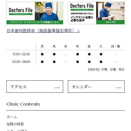
虫歯の除去、歯周組織の切開・蒸散、口内炎の凝固層形成、
色素沈着の除去などに使用する機器となります。
治療内容によっては保険診療となることもありますが、基本
的には自費（保険適用外）での診療となり、保険診療よりも
高額になります。
日本歯科医師会（施設基準届出項目） >
症状によっては、適用できないことがあります。
歯と歯のすき間や狭い部分など、レーザー光が届きにくい部
位には適用できないことがあります。
月
火
水
木
金
土
日・祝
このレーザー治療機を使ったことにより、病気が再発しない
というわけではありません。一般的な歯科治療を受けられた
9:30〜12:30
●
●
-
●
●
●
-
あと同様に、適切なケアや生活習慣を行なっていないと、病
13:30～18:00
●
●
-
●
●
●
-
気が再発することがあります。
【休診日】水曜、日曜、祝日
生体情報モニターの使用にともなう一般的なリスク・副
作用
アクセス
カレンダー
薬機法（医薬品医療機器等法）において承認された医療機器で
あり、血圧・心電図・血中酸素飽和度・呼気二酸化炭素濃度・
RPP（心拍数×収縮期血圧）のモニターに使用する機器となりま
Clinic Contents
す。
この機器を使用して行なう治療は自費診療（保険適用外）と
ホーム
なることがあります。その場合は、保険診療よりも高額にな
当院の特長
ります。
末梢循環不全、著しい低血圧・低体温、人工心肺の使用、重