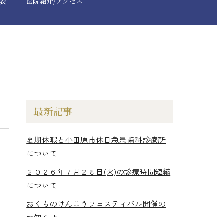
表
医院紹介/アクセス
最新記事
ホワイトニング
夏期休暇と小田原市休日急患歯科診療所
について
２０２６年７月２８日(火)の診療時間短縮
について
おくちのけんこうフェスティバル開催の