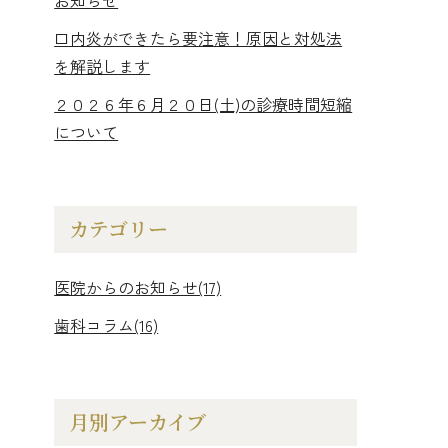
お知らせ
口内炎ができたら要注意！原因と対処法
噛み合わせ・歯ぎしり・
口腔顔面痛
を解説します
２０２６年６月２０日(土)の診療時間短縮
について
カテゴリー
医院からのお知らせ(17)
歯科コラム(16)
月別アーカイブ