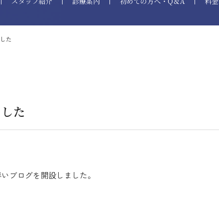
スタッフ紹介
診療案内
初めての方へ・Q＆A
料金
した
ました
インプラント埋入治療
審美的歯科治療
伴いブログを開設しました。