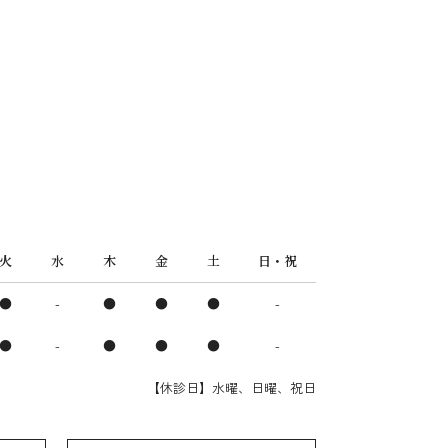
火
水
木
金
土
日・祝
●
-
●
●
●
-
●
-
●
●
●
-
【休診日】水曜、日曜、祝日